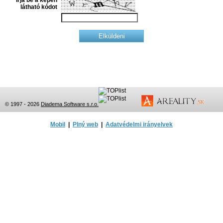
Írja be a képen
látható kódot
© 1997 - 2026
Diadema Software s.r.o.
Mobil
|
Plný web
|
Adatvédelmi irányelvek