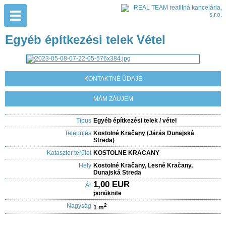
Egyéb építkezési telek Vétel
KONTAKTNÉ ÚDAJE
MÁM ZÁUJEM
Típus
Egyéb építkezési telek / vétel
Település
Kostolné Kračany (Járás Dunajská
Streda)
Kataszter terület
KOSTOLNE KRACANY
Hely
Kostolné Kračany, Lesné Kračany,
Dunajská Streda
1,00 EUR
Ár
ponúknite
Nagyság
2
1 m