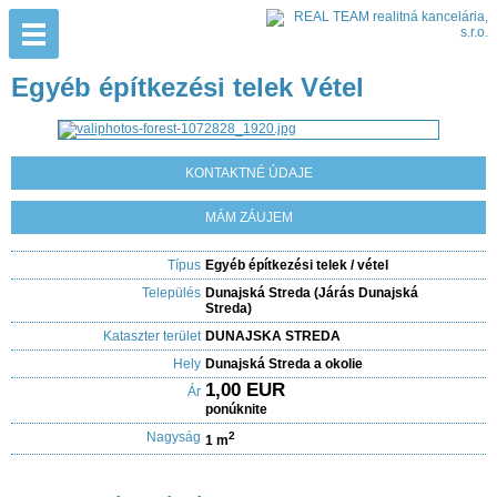
Egyéb építkezési telek Vétel
KONTAKTNÉ ÚDAJE
MÁM ZÁUJEM
Típus
Egyéb építkezési telek / vétel
Település
Dunajská Streda (Járás Dunajská
Streda)
Kataszter terület
DUNAJSKA STREDA
Hely
Dunajská Streda a okolie
1,00 EUR
Ár
ponúknite
Nagyság
2
1 m